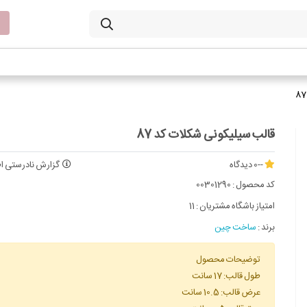
قالب سیلیکونی شکلات کد 87
--
0 دیدگاه
گزارش نادرستی اط
کد محصول :
00301290
امتیاز باشگاه مشتریان :
11
برند :
ساخت چین
توضیحات محصول
طول قالب: 17 سانت
عرض قالب: 10.5 سانت