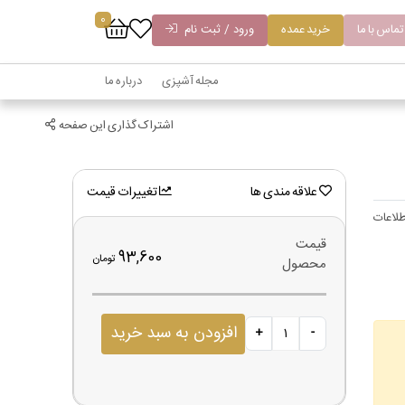
0
تماس با ما
خرید عمده
ورود / ثبت نام
مجله آشپزی
درباره ما
اشتراک گذاری این صفحه
علاقه مندی ها
تغییرات قیمت
لاعات
قیمت
93,600
تومان
محصول
افزودن به سبد خرید