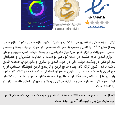
رنتی لوازم قنادی ترانه، بررسی، انتخاب و خرید آنلاین لوازم قنادی مشهد لوازم قنادی
ترانه در مشهد، از سال 1393 با کادری مجرب به صورت تخصصی در حوزه تولید ، پخش عمده و
قنادی، تجهیزات و ابزار های مورد نیاز دکوراتوری و پخت کیک، دسر، شیرینی و نان
. لوازم قنادی ترانه مشهد در مدت کوتاهی توانست با حمایت مشتریان و همراهان
کوچکی در پیشبرد تولید ملی در حوزه قنادی و بیکری و دکوراتوری صنعت قنادی
اشته باشد. اکنون ترانه کالا، وعده جامع ترین و کاربردی ترین فروشگاه اینترنتی لوازم
ح ایران را به شما میدهد. از طرفی طرحهای تخفیفی عرضه شده در ترانه کالا مشهد
ران بی مثال میباشد. فروشگاه لوازم قنادی ترانه، به منظور حصول رفاه حال مشتریان
 عموم آنها، همواره سعی بر ارایه قیمتهای رقابتی و فروش لوازم قنادی ارزان در
ا داشته است.
اده از مطالب این سایت، داشتن «هدف غیرتجاری» و ذکر «منبع» کافیست. تمام
ب‌سايت نیز برای فروشگاه آنلاین ترانه است.