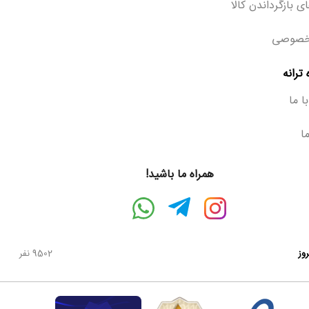
ی بازگرداندن کالا
خصوصی
ترانه
ا ما
ما
همراه ما باشید!
روز
9502 نفر