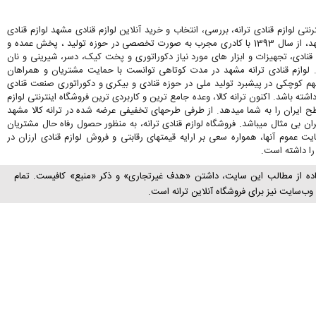
رنتی لوازم قنادی ترانه، بررسی، انتخاب و خرید آنلاین لوازم قنادی مشهد لوازم قنادی
ترانه در مشهد، از سال 1393 با کادری مجرب به صورت تخصصی در حوزه تولید ، پخش عمده و
قنادی، تجهیزات و ابزار های مورد نیاز دکوراتوری و پخت کیک، دسر، شیرینی و نان
. لوازم قنادی ترانه مشهد در مدت کوتاهی توانست با حمایت مشتریان و همراهان
کوچکی در پیشبرد تولید ملی در حوزه قنادی و بیکری و دکوراتوری صنعت قنادی
اشته باشد. اکنون ترانه کالا، وعده جامع ترین و کاربردی ترین فروشگاه اینترنتی لوازم
ح ایران را به شما میدهد. از طرفی طرحهای تخفیفی عرضه شده در ترانه کالا مشهد
ران بی مثال میباشد. فروشگاه لوازم قنادی ترانه، به منظور حصول رفاه حال مشتریان
 عموم آنها، همواره سعی بر ارایه قیمتهای رقابتی و فروش لوازم قنادی ارزان در
ا داشته است.
اده از مطالب این سایت، داشتن «هدف غیرتجاری» و ذکر «منبع» کافیست. تمام
ب‌سايت نیز برای فروشگاه آنلاین ترانه است.