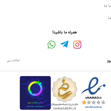
ا ما
ما
همراه ما باشید!
روز
10993 نفر