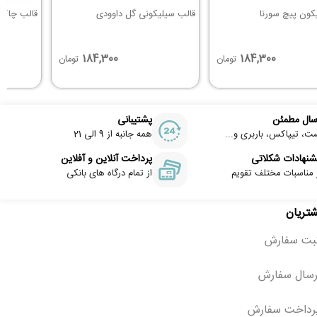
کون پیچ سورنا
قالب سیلیکونی گل داوودی
قالب چاکلت اورئو سیلیکونی 12 عددی
184,300
184,300
تومان
تومان
سال مطمئن
پشتیبانی
ت، تیپاکس، باربری و...
همه جانبه از 9 الی 21
شنهادات شکلاتی
پرداخت آنلاین و آفلاین
 مناسبات مختلف تقویم
از تمام درگاه های بانکی
شتریان
ثبت سفارش
رسال سفارش
رداخت سفارش