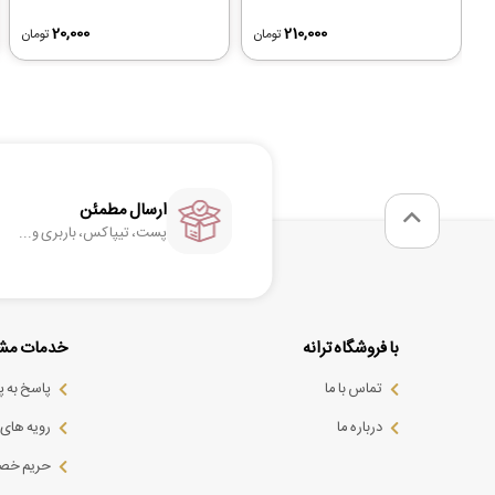
20,000
210,000
تومان
تومان
ارسال مطمئن
پست، تیپاکس، باربری و...
با فروشگاه ترانه
خدمات مشت
تماس با ما
پاسخ به 
درباره ما
رویه های ب
حریم خص