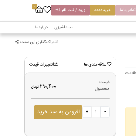
0
تماس با ما
خرید عمده
ورود / ثبت نام
مجله آشپزی
درباره ما
اشتراک گذاری این صفحه
علاقه مندی ها
تغییرات قیمت
لاعات
قیمت
290,400
تومان
محصول
افزودن به سبد خرید