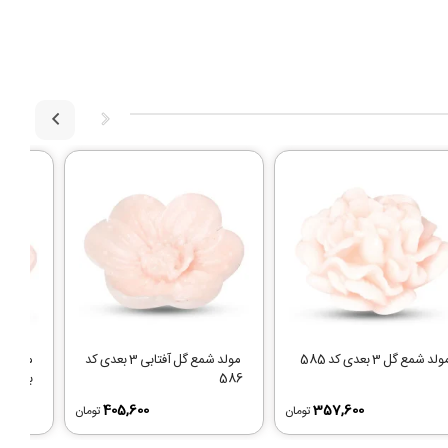
لد شمع گل 3 بعدی کد 585
مولد شمع گل آفتابی 3 بعدی کد
586
بعدی کد 7
405,600
357,600
تومان
تومان