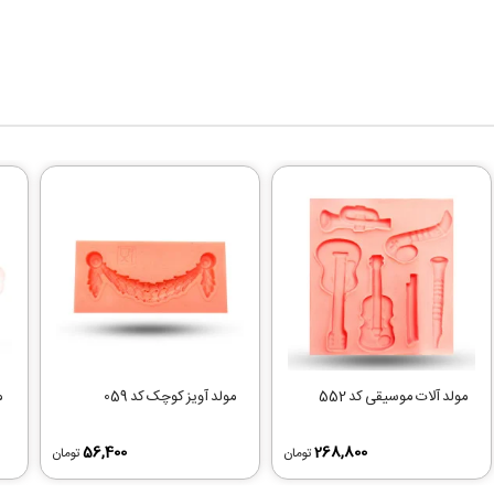
مولد آلات موسیقی کد 552
مولد آویز کوچک کد 059
مو
56,400
268,800
تومان
تومان