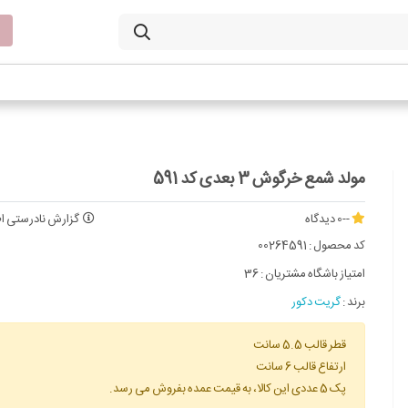
مولد شمع خرگوش 3 بعدی کد 591
--
0 دیدگاه
گزارش نادرستی اط
کد محصول :
00264591
امتیاز باشگاه مشتریان :
36
برند :
گریت دکور
قطر قالب 5.5 سانت
ارتفاع قالب 6 سانت
پک 5 عددی این کالا، به قیمت عمده بفروش می رسد.