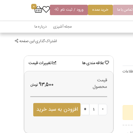
0
تماس با ما
خرید عمده
ورود / ثبت نام
مجله آشپزی
درباره ما
اشتراک گذاری این صفحه
علاقه مندی ها
تغییرات قیمت
لاعات
قیمت
93,500
تومان
محصول
افزودن به سبد خرید