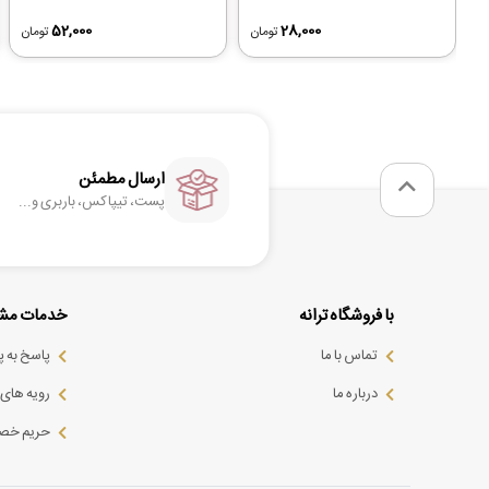
52,000
28,000
تومان
تومان
ارسال مطمئن
پست، تیپاکس، باربری و...
با فروشگاه ترانه
خدمات مشت
تماس با ما
پاسخ به 
درباره ما
رویه های ب
حریم خص