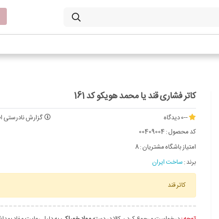
کاتر فشاری قند یا محمد هویکو کد 161
--
0 دیدگاه
گزارش نادرستی اط
کد محصول :
00409004
امتیاز باشگاه مشتریان :
8
برند :
ساخت ایران
کاتر قند