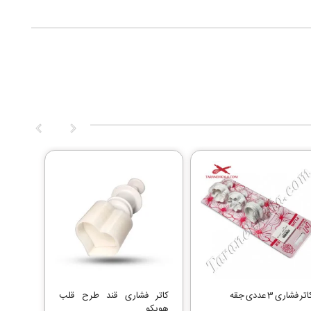
تر فشاری 3 عددی جقه
کاتر فشاری قند طرح قلب
هویکو