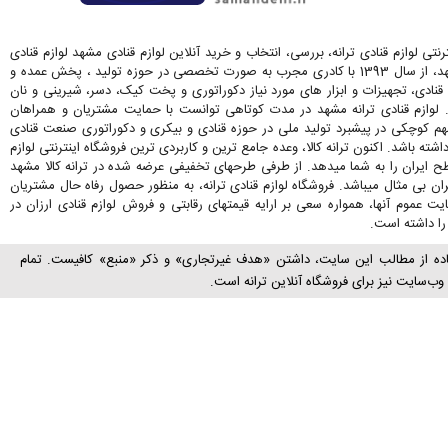
رنتی لوازم قنادی ترانه، بررسی، انتخاب و خرید آنلاین لوازم قنادی مشهد لوازم قنادی
ترانه در مشهد، از سال 1393 با کادری مجرب به صورت تخصصی در حوزه تولید ، پخش عمده و
قنادی، تجهیزات و ابزار های مورد نیاز دکوراتوری و پخت کیک، دسر، شیرینی و نان
. لوازم قنادی ترانه مشهد در مدت کوتاهی توانست با حمایت مشتریان و همراهان
کوچکی در پیشبرد تولید ملی در حوزه قنادی و بیکری و دکوراتوری صنعت قنادی
اشته باشد. اکنون ترانه کالا، وعده جامع ترین و کاربردی ترین فروشگاه اینترنتی لوازم
ح ایران را به شما میدهد. از طرفی طرحهای تخفیفی عرضه شده در ترانه کالا مشهد
ران بی مثال میباشد. فروشگاه لوازم قنادی ترانه، به منظور حصول رفاه حال مشتریان
 عموم آنها، همواره سعی بر ارایه قیمتهای رقابتی و فروش لوازم قنادی ارزان در
ا داشته است.
اده از مطالب این سایت، داشتن «هدف غیرتجاری» و ذکر «منبع» کافیست. تمام
ب‌سايت نیز برای فروشگاه آنلاین ترانه است.