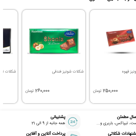
یز قهوه
شکلات شونیز فندقی
شکلات تلخ 78 درصد شو
260,000
250,000
تومان
تومان
سال مطمئن
پشتیبانی
ت، تیپاکس، باربری و...
همه جانبه از 9 الی 21
شنهادات شکلاتی
پرداخت آنلاین و آفلاین