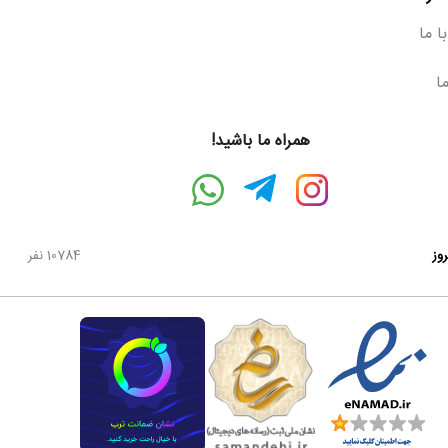
ا ما
ما
همراه ما باشید!
روز
10784 نفر