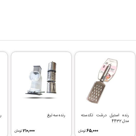
رنده استیل درشت تکدسته
رنده سه تیغ
ر
مدل 4432
210,000
65,000
تومان
تومان