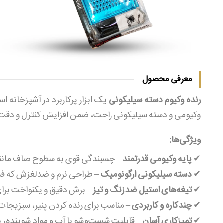
معرفی محصول
رنده وکیوم دسته سیلیکونی
یک ابزار پرکاربرد در آشپزخانه ا
وکیومی و دسته سیلیکونی راحت، ضمن افزایش کنترل و دقت، ا
ویژگی‌ها:
✔
پایه وکیومی قدرتمند
– چسبندگی قوی به سطوح صاف مانند 
✔
دسته سیلیکونی ارگونومیک
– طراحی نرم و ضدلغزش که فشا
✔
تیغه‌های استیل ضدزنگ و تیز
– برش دقیق و یکنواخت برای 
✔
چندکاره و کاربردی
– مناسب برای رنده کردن پنیر، سبزیجات،
✔
تمیزکاری آسان
– قابلیت شست‌وشو با آب و مواد شوینده، 