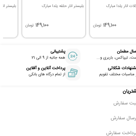
ات انار یلدا مبارک
بلیستر انار حلقه یلدا مبارک
بلیستر انار LOVE
149,100
149,100
تومان
تومان
سال مطمئن
پشتیبانی
ت، تیپاکس، باربری و...
همه جانبه از 9 الی 21
شنهادات شکلاتی
پرداخت آنلاین و آفلاین
 مناسبات مختلف تقویم
از تمام درگاه های بانکی
شتریان
ثبت سفارش
رسال سفارش
رداخت سفارش