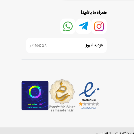
همراه ما باشید!
بازدید امروز
15558 نفر