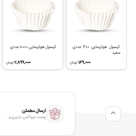
کپسول هواپیمایی 400 عددی
کپسول هواپیمایی 10000 عددی
سفید
2,899,000
169,000
تومان
تومان
ارسال مطمئن
پست، تیپاکس، باربری و...