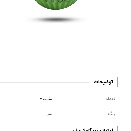
توضیحات
تعداد
50 ، 500
رنگ
سبز