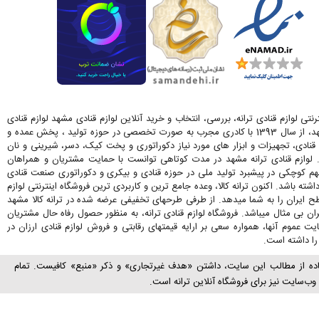
رنتی لوازم قنادی ترانه، بررسی، انتخاب و خرید آنلاین لوازم قنادی مشهد لوازم قنادی
ترانه در مشهد، از سال 1393 با کادری مجرب به صورت تخصصی در حوزه تولید ، پخش عمده و
قنادی، تجهیزات و ابزار های مورد نیاز دکوراتوری و پخت کیک، دسر، شیرینی و نان
. لوازم قنادی ترانه مشهد در مدت کوتاهی توانست با حمایت مشتریان و همراهان
کوچکی در پیشبرد تولید ملی در حوزه قنادی و بیکری و دکوراتوری صنعت قنادی
اشته باشد. اکنون ترانه کالا، وعده جامع ترین و کاربردی ترین فروشگاه اینترنتی لوازم
ح ایران را به شما میدهد. از طرفی طرحهای تخفیفی عرضه شده در ترانه کالا مشهد
ران بی مثال میباشد. فروشگاه لوازم قنادی ترانه، به منظور حصول رفاه حال مشتریان
 عموم آنها، همواره سعی بر ارایه قیمتهای رقابتی و فروش لوازم قنادی ارزان در
ا داشته است.
اده از مطالب این سایت، داشتن «هدف غیرتجاری» و ذکر «منبع» کافیست. تمام
ب‌سايت نیز برای فروشگاه آنلاین ترانه است.