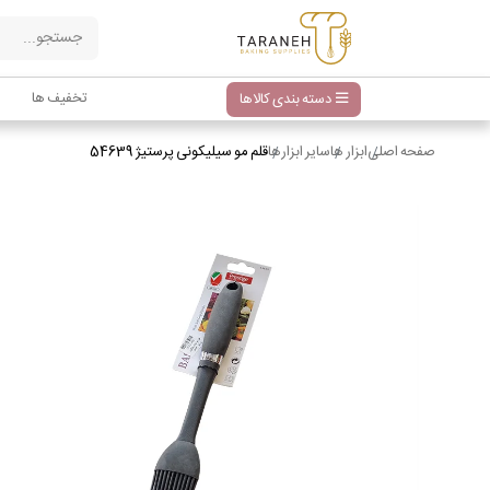
تخفیف ها
دسته بندی کالاها
صفحه اصلی
ابزار ها
سایر ابزارها
قلم مو سیلیکونی پرستیژ 54639