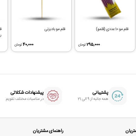
قلم مو 10 عددی (قلمو)
قلم مو بادبزنی
ق
ر
40,000
295,000
تومان
تومان
پشتیبانی
پیشنهادات شکلاتی
همه جانبه از 9 الی 21
در مناسبات مختلف تقویم
ریان
راهنمای مشتریان