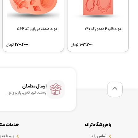
مولد قاب 4 عددی کد 041
مولد صدف دریایی کد 564
170,400
103,200
تومان
تومان
ارسال مطمئن
پست، تیپاکس، باربری و...
با فروشگاه ترانه
خدمات مشت
تماس با ما
پاسخ به 