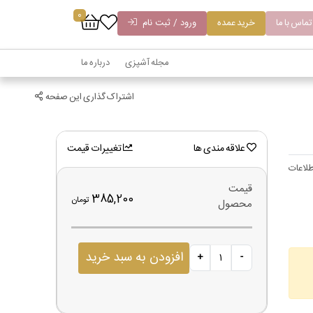
0
تماس با ما
خرید عمده
ورود / ثبت نام
مجله آشپزی
درباره ما
اشتراک گذاری این صفحه
علاقه مندی ها
تغییرات قیمت
لاعات
قیمت
385,200
تومان
محصول
افزودن به سبد خرید