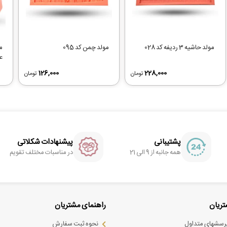
مولد حاشیه 3 ردیفه کد 028
مولد چمن کد 095
عد
126,000
228,000
تومان
تومان
پشتیبانی
پیشنهادات شکلاتی
همه جانبه از 9 الی 21
در مناسبات مختلف تقویم
ریان
راهنمای مشتریان
پرسشهای متداول
نحوه ثبت سفارش