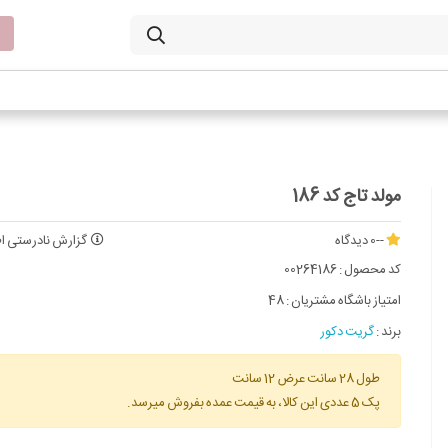
مولد تاج کد 186
--
0 دیدگاه
گزارش نادرستی اط
کد محصول :
00264186
امتیاز باشگاه مشتریان :
48
برند :
گریت دکور
طول 28 سانت عرض 12 سانت
پک 5 عددی این کالا، به قیمت عمده بفروش میرسد.