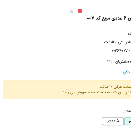
کد 007
درستی اطلاعات
:
00264007
ه مشتریان :
31
دکور
ددی
5 عددی