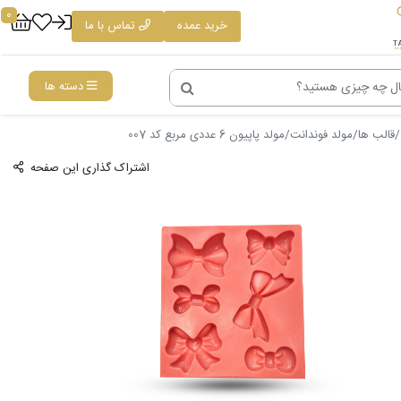
0
خرید عمده
تماس با ما
دسته ها
قالب ها
مولد فوندانت
مولد پاپیون 6 عددی مربع کد 007
اشتراک گذاری این صفحه