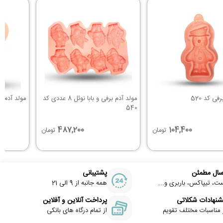
فی کد 520
مولد آدم برفی و بابا نوئل 8 عددی کد
مولد آدم برف
540
487,200
104,400
تومان
تومان
سال مطمئن
پشتیبانی
ت، تیپاکس، باربری و...
همه جانبه از 9 الی 21
شنهادات شکلاتی
پرداخت آنلاین و آفلاین
 مناسبات مختلف تقویم
از تمام درگاه های بانکی