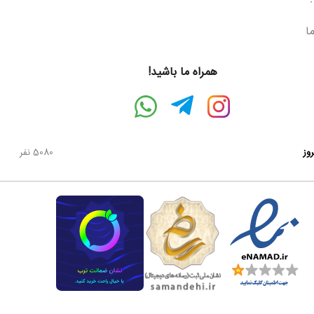
ما
همراه ما باشید!
روز
5080 نفر